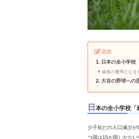
目次
日本の全小学校
破格の費用となる
大谷の野球への
日
本の全小学校「
少子化だの人口減少が
つ国は15か国しかな