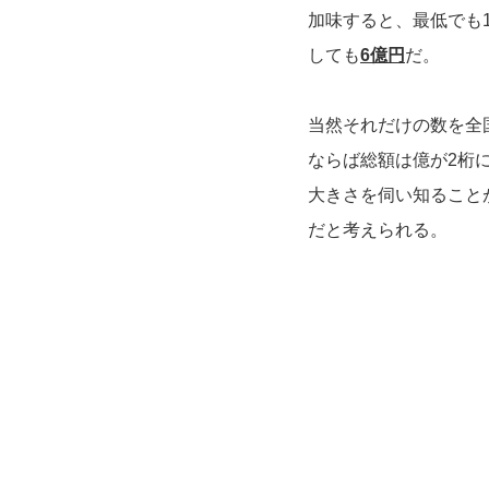
加味すると、最低でも
しても
6億円
だ。
当然それだけの数を全
ならば総額は億が2桁
大きさを伺い知ること
だと考えられる。