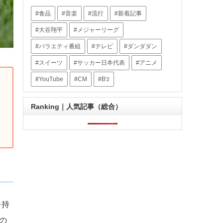
食品
音楽
流行
新着記事
大谷翔平
メジャーリーグ
バラエティ番組
テレビ
ダンダダン
スイーツ
サッカー日本代表
アニメ
YouTube
CM
B'z
Ranking｜人気記事（総合）
を持
の