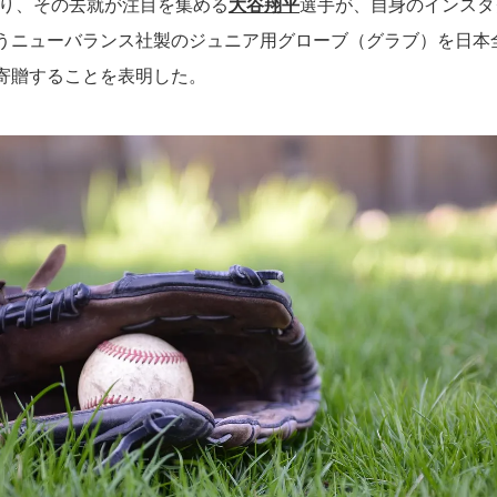
なり、その去就が注目を集める
大谷翔平
選手が、自身のインスタ
うニューバランス社製のジュニア用グローブ（グラブ）を日本
寄贈することを表明した。