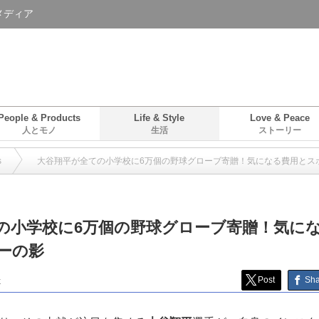
”メディア
People & Products
Life & Style
Love & Peace
人とモノ
生活
ストーリー
s
大谷翔平が全ての小学校に6万個の野球グローブ寄贈！気になる費用とス
の小学校に6万個の野球グローブ寄贈！気に
ーの影
k
Post
Sha