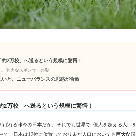
「約2万校」へ送るという規模に驚愕！
も、強力なスポンサーの影
思いと、ニューバランスの思惑が合致
約2万校」へ送るという規模に驚愕！
叫ばれる昨今の日本だが、それでも世界で1億人を超える人口
い中で、日本は12位に位置しており未だ人口においても
巨大な国