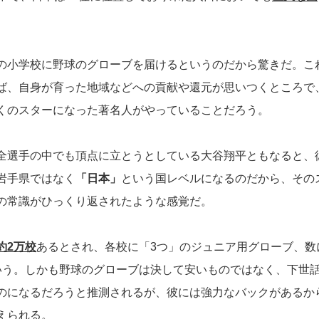
の小学校に野球のグローブを届けるというのだから驚きだ。こ
ば、自身が育った地域などへの貢献や還元が思いつくところで
くのスターになった著名人がやっていることだろう。
全選手の中でも頂点に立とうとしている大谷翔平ともなると、
岩手県ではなく
「日本」
という国レベルになるのだから、その
の常識がひっくり返されたような感覚だ。
約2万校
あるとされ、各校に「3つ」のジュニア用グローブ、数
いう。しかも野球のグローブは決して安いものではなく、下世
のになるだろうと推測されるが、彼には強力なバックがあるか
えられる。